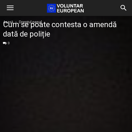
Acasă
Dreptul penal
Cum se poate contesta o amendă
dată de poliție
0