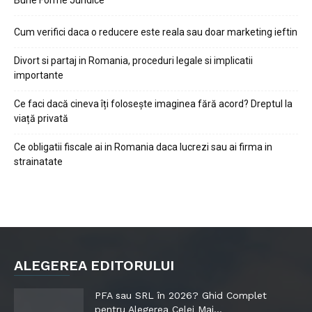
Bune Forme Juridice
Cum verifici daca o reducere este reala sau doar marketing ieftin
Divort si partaj in Romania, proceduri legale si implicatii
importante
Ce faci dacă cineva îți folosește imaginea fără acord? Dreptul la
viață privată
Ce obligatii fiscale ai in Romania daca lucrezi sau ai firma in
strainatate
ALEGEREA EDITORULUI
PFA sau SRL în 2026? Ghid Complet
pentru Alegerea Celei Mai...