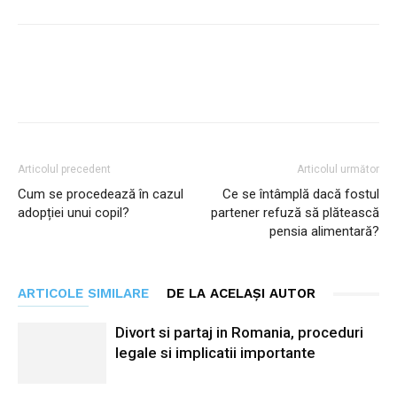
Facebook
Twitter
Pinterest
Articolul precedent
Articolul următor
Cum se procedează în cazul
Ce se întâmplă dacă fostul
adopției unui copil?
partener refuză să plătească
pensia alimentară?
ARTICOLE SIMILARE
DE LA ACELAȘI AUTOR
Divort si partaj in Romania, proceduri
legale si implicatii importante