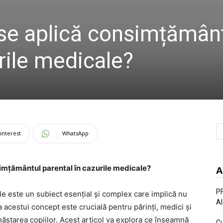
se aplică consimțămân
rile medicale?
interest
WhatsApp
simțământul parental în cazurile medicale?
A
PF
e este un subiect esențial și complex care implică nu
Al
a acestui concept este crucială pentru părinți, medici și
ăstarea copiilor. Acest articol va explora ce înseamnă
Cu