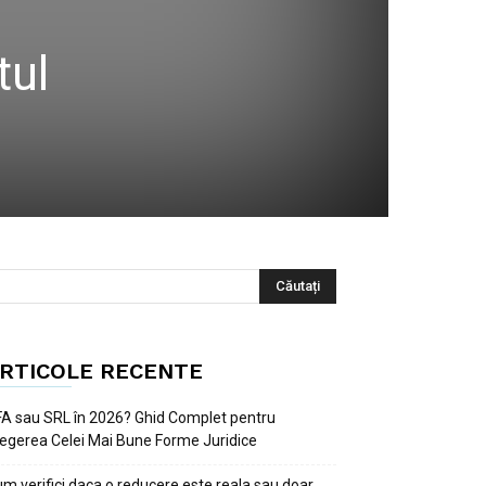
tul
RTICOLE RECENTE
A sau SRL în 2026? Ghid Complet pentru
egerea Celei Mai Bune Forme Juridice
m verifici daca o reducere este reala sau doar