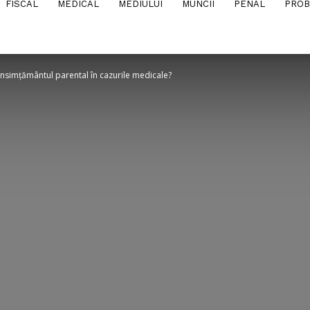
FISCAL
MEDICAL
MEDIULUI
MUNCII
PENAL
PROB
onsimțământul parental în cazurile medicale?