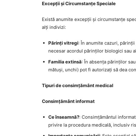
Excepții și Circumstanțe Speciale
Există anumite excepții și circumstanțe spe
alți indivizi:
Părinți vitregi
: În anumite cazuri, părinți
necesar acordul părinților biologici sau al
Familia extinsă
: În absența părinților sau
mătuși, unchi) pot fi autorizați să dea c
Tipuri de consimțământ medical
Consimțământ informat
Ce înseamnă?
: Consimțământul informat i
privire la procedura medicală, inclusiv ris
Importanța comunicării
: Este esențial s