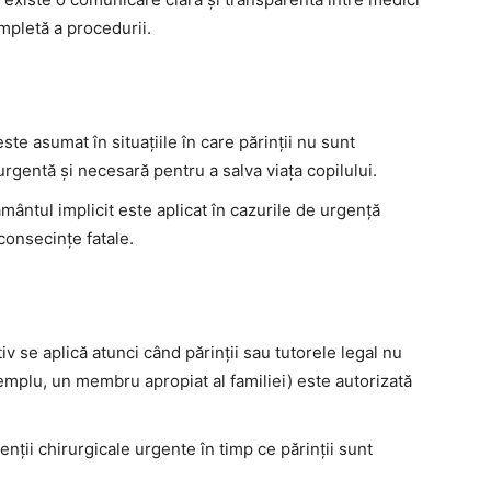
ompletă a procedurii.
ste asumat în situațiile în care părinții nu sunt
 urgentă și necesară pentru a salva viața copilului.
mântul implicit este aplicat în cazurile de urgență
consecințe fatale.
v se aplică atunci când părinții sau tutorele legal nu
xemplu, un membru apropiat al familiei) este autorizată
venții chirurgicale urgente în timp ce părinții sunt