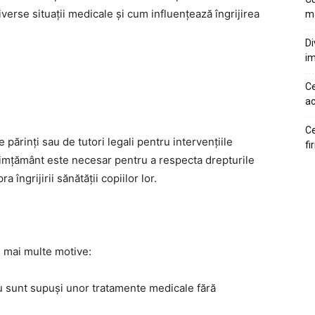
verse situații medicale și cum influențează îngrijirea
ma
Di
im
Ce
ac
Ce
părinți sau de tutori legali pentru intervențiile
fi
simțământ este necesar pentru a respecta drepturile
a îngrijirii sănătății copiilor lor.
 mai multe motive:
nu sunt supuși unor tratamente medicale fără