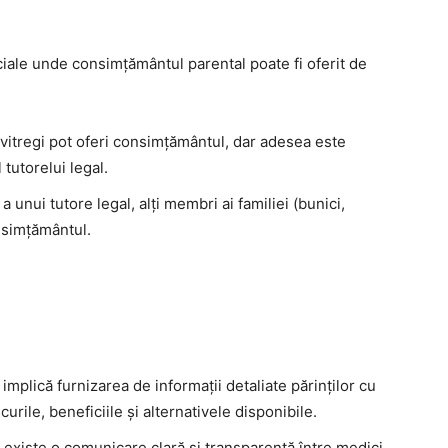
ciale unde consimțământul parental poate fi oferit de
i vitregi pot oferi consimțământul, dar adesea este
 tutorelui legal.
 a unui tutore legal, alți membri ai familiei (bunici,
onsimțământul.
mplică furnizarea de informații detaliate părinților cu
curile, beneficiile și alternativele disponibile.
ă existe o comunicare clară și transparentă între medici