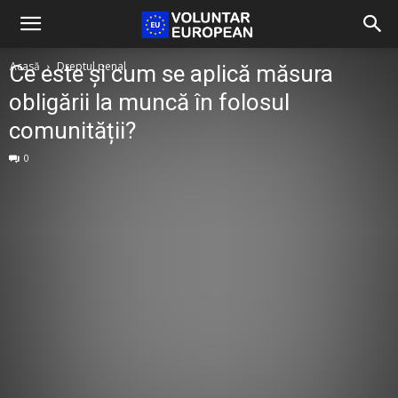
Acasă
Dreptul penal
Ce este și cum se aplică măsura
obligării la muncă în folosul
comunității?
0