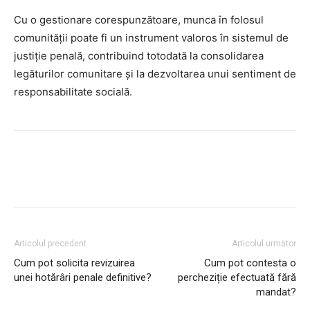
Cu o gestionare corespunzătoare, munca în folosul
comunității poate fi un instrument valoros în sistemul de
justiție penală, contribuind totodată la consolidarea
legăturilor comunitare și la dezvoltarea unui sentiment de
responsabilitate socială.
Facebook
Twitter
Pinterest
Articolul precedent
Articolul următor
Cum pot solicita revizuirea
Cum pot contesta o
unei hotărâri penale definitive?
percheziție efectuată fără
mandat?