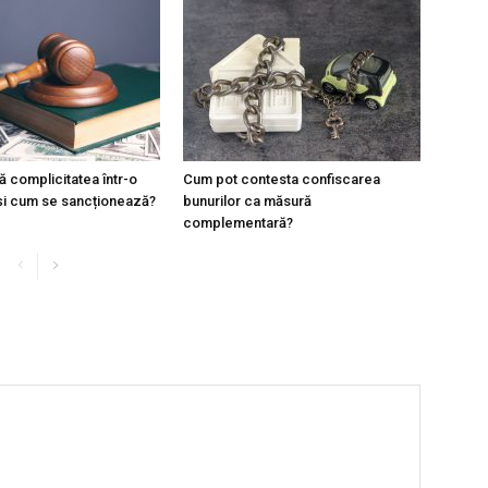
 complicitatea într-o
Cum pot contesta confiscarea
 și cum se sancționează?
bunurilor ca măsură
complementară?