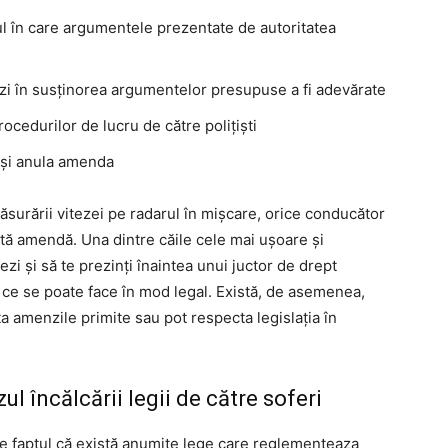
l în care argumentele prezentate de autoritatea
zi în susținorea argumentelor presupuse a fi adevărate
rocedurilor de lucru de către polițiști
-și anula amenda
ăsurării vitezei pe radarul în mişcare, orice conducător
tă amendă. Una dintre căile cele mai ușoare și
i și să te prezinți înaintea unui juctor de drept
ce se poate face în mod legal. Există, de asemenea,
sta amenzile primite sau pot respecta legislația în
l încălcării legii de către soferi
de faptul că există anumite lege care reglementeaza