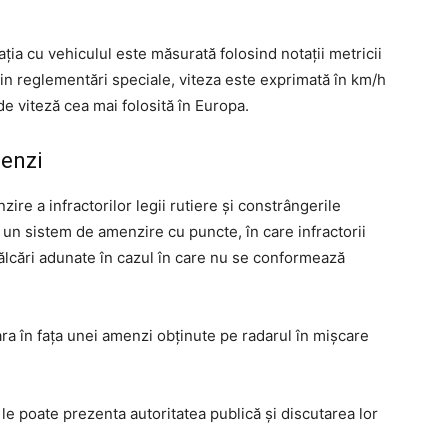
ația cu vehiculul este măsurată folosind notații metricii
 prin reglementări speciale, viteza este exprimată în km/h
de viteză cea mai folosită în Europa.
menzi
ire a infractorilor legii rutiere și constrângerile
u un sistem de amenzire cu puncte, în care infractorii
ălcări adunate în cazul în care nu se conformează
ra în fața unei amenzi obținute pe radarul în mișcare
e poate prezenta autoritatea publică și discutarea lor