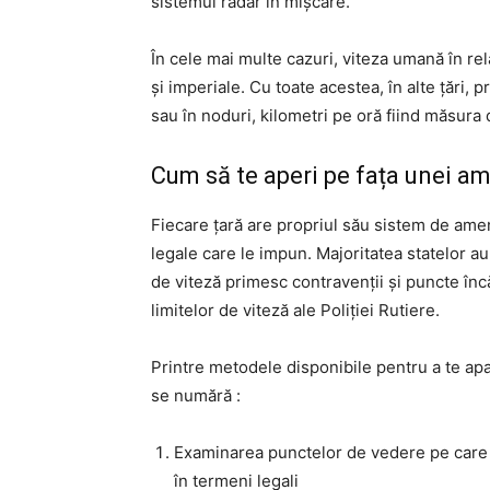
sistemul radar în mișcare.
În cele mai multe cazuri, viteza umană în rel
și imperiale. Cu toate acestea, în alte țări,
sau în noduri, kilometri pe oră fiind măsura 
Cum să te aperi pe fața unei a
Fiecare țară are propriul său sistem de amenz
legale care le impun. Majoritatea statelor a
de viteză primesc contravenții și puncte înc
limitelor de viteză ale Poliției Rutiere.
Printre metodele disponibile pentru a te apa
se numără :
Examinarea punctelor de vedere pe care l
în termeni legali