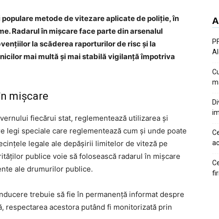
 populare metode de vitezare aplicate de poliție, în
A
ume. Radarul în mișcare face parte din arsenalul
PF
vențiilor la scăderea raporturilor de risc și la
Al
cilor mai multă și mai stabilă vigilanță împotriva
Cu
ma
în mișcare
Di
im
vernului fiecărui stat, reglementează utilizarea și
 are legi speciale care reglementează cum și unde poate
Ce
ecințele legale ale depășirii limitelor de viteză pe
ac
tăților publice voie să folosească radarul în mișcare
Ce
te ale drumurilor publice.
fi
nducere trebuie să fie în permanență informat despre
ală, respectarea acestora putând fi monitorizată prin