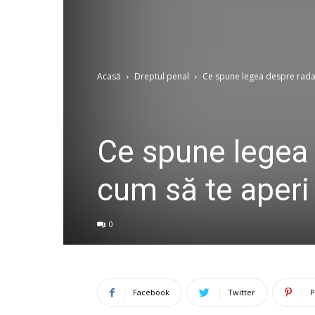
Acasă
Dreptul penal
Ce spune legea despre radaru
Ce spune legea 
cum să te aperi
0
Facebook
Twitter
P