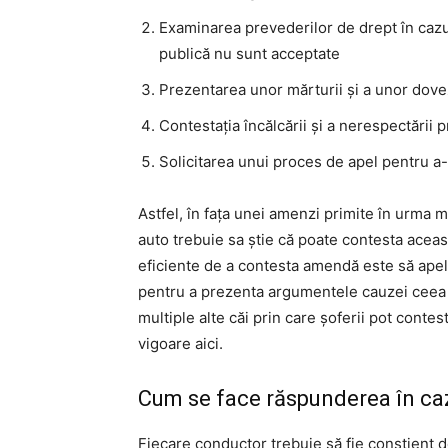
Examinarea prevederilor de drept în cazu
publică nu sunt acceptate
Prezentarea unor mărturii și a unor dove
Contestația încălcării și a nerespectării p
Solicitarea unui proces de apel pentru a
Astfel, în fața unei amenzi primite în urma m
auto trebuie sa știe că poate contesta aceas
eficiente de a contesta amendă este să apelez
pentru a prezenta argumentele cauzei ceea 
multiple alte căi prin care șoferii pot conte
vigoare aici.
Cum se face răspunderea în cazu
Fiecare conductor trebuie să fie conştient 