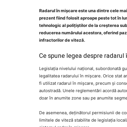
Radarul în mișcare este una dintre cele mai
prezent fiind folosit aproape peste tot în l
tehnologic al polițiștilor de la creșterea sub
reducerea numărului acestora, oferind pazni
infractorilor de viteză.
Ce spune legea despre radarul 
Legislația nivelului național, subordonată gu
legalitatea radarului în mișcare. Orice stat
fi utilizat radarul în mișcare, precum și cons
autostradă. Unele reglementări acordă autori
doar în anumite zone sau pe anumite segmen
De asemenea, deținătorul permisiunii de co
limitele de viteză stabilite de legislația loc