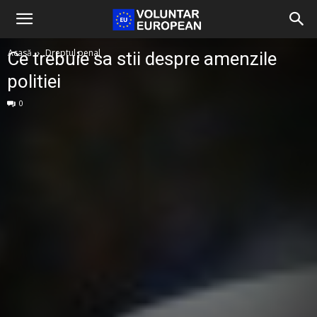
Acasă
Dreptul penal
Ce trebuie sa stii despre amenzile
politiei
0