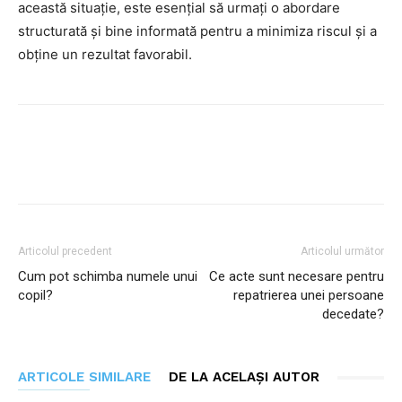
această situație, este esențial să urmați o abordare
structurată și bine informată pentru a minimiza riscul și a
obține un rezultat favorabil.
Facebook
Twitter
Pinterest
Articolul precedent
Articolul următor
Cum pot schimba numele unui
Ce acte sunt necesare pentru
copil?
repatrierea unei persoane
decedate?
ARTICOLE SIMILARE
DE LA ACELAȘI AUTOR