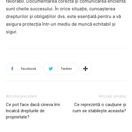
favorabil. Documentarea corectă și comunicarea eficientă
sunt cheile succesului. În orice situație, cunoașterea
drepturilor și obligațiilor dvs. este esențială pentru a vă
asigura protecția într-un mediu de muncă echitabil și
sigur.
Facebook
Twitter
Articolul precedent
Articolul următor
Ce pot face dacă cineva îmi
Ce reprezintă o cauțiune și
încalcă drepturile de
cum se stabilește aceasta?
proprietate?