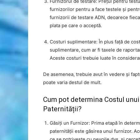
Furnizorul de testare: Prețul pentru test
furnizorilor pentru a face testele și pentr
furnizorii de testare ADN, deoarece fiec
plata pe care o acceptă.
Costuri suplimentare: În plus față de cost
suplimentare, cum ar fi taxele de raportar
Aceste costuri trebuie luate în considerar
De asemenea, trebuie avut în vedere și faptu
poate varia destul de mult.
Cum pot determina Costul unui 
Paternității?
Găsiți un Furnizor: Prima etapă în determ
paternității este găsirea unui furnizor. 
ce se potrivește cu nevoile dvs. și cercetâ