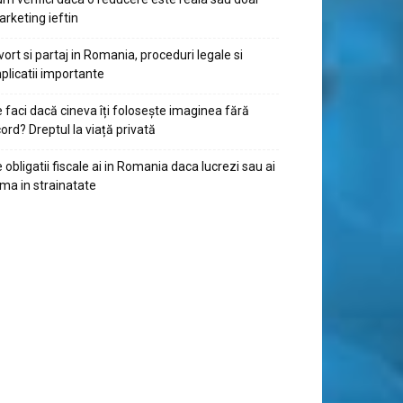
rketing ieftin
vort si partaj in Romania, proceduri legale si
plicatii importante
 faci dacă cineva îți folosește imaginea fără
ord? Dreptul la viață privată
 obligatii fiscale ai in Romania daca lucrezi sau ai
rma in strainatate