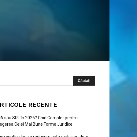
RTICOLE RECENTE
A sau SRL în 2026? Ghid Complet pentru
egerea Celei Mai Bune Forme Juridice
m verifici daca o reducere este reala sau doar