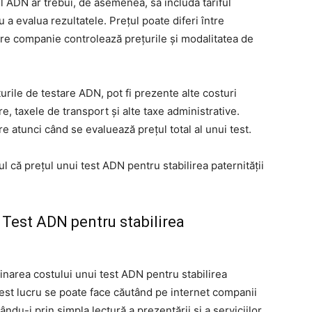
ul ADN ar trebui, de asemenea, să includă tariful
u a evalua rezultatele. Prețul poate diferi între
are companie controlează prețurile și modalitatea de
urile de testare ADN, pot fi prezente alte costuri
e, taxele de transport și alte taxe administrative.
e atunci când se evaluează prețul total al unui test.
l că prețul unui test ADN pentru stabilirea paternității
Test ADN pentru stabilirea
inarea costului unui test ADN pentru stabilirea
Acest lucru se poate face căutând pe internet companii
ndu-i prin simpla lectură a prezentării și a serviciilor.