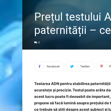
Prețul testului 
paternității – ce
0
Facebook
Twitter
P
Testarea ADN pentru stabilirea paternității
acuratețe și precizie. Testul poate arăta da
acest lucru poate fi deosebit de important, 
propune să facă lumină asupra prețului de t
ce trebuie să știți despre acest subiect și l