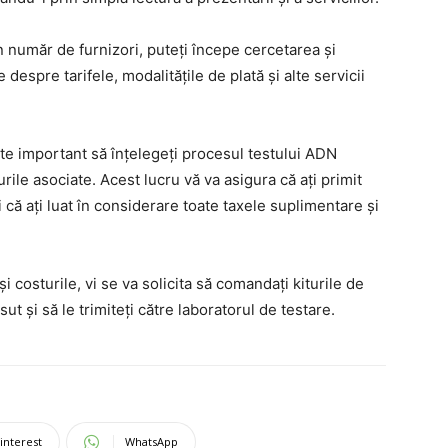
n număr de furnizori, puteți începe cercetarea și
despre tarifele, modalitățile de plată și alte servicii
ste important să înțelegeți procesul testului ADN
turile asociate. Acest lucru vă va asigura că ați primit
 că ați luat în considerare toate taxele suplimentare și
i costurile, vi se va solicita să comandați kiturile de
ut și să le trimiteți către laboratorul de testare.
interest
WhatsApp