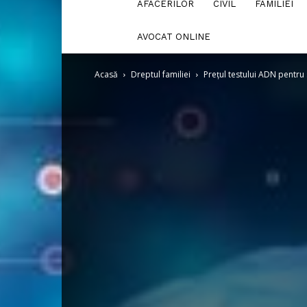
AFACERILOR
CIVIL
FAMILIEI
AVOCAT ONLINE
Acasă
Dreptul familiei
Prețul testului ADN pentru s