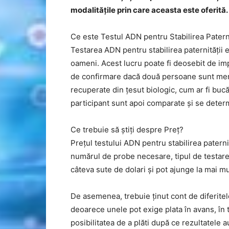
modalitățile prin care aceasta este oferită.
Ce este Testul ADN pentru Stabilirea Paterni
Testarea ADN pentru stabilirea paternității e
oameni. Acest lucru poate fi deosebit de imp
de confirmare dacă două persoane sunt membr
recuperate din țesut biologic, cum ar fi bucă
participant sunt apoi comparate și se deter
Ce trebuie să știți despre Preț?
Prețul testului ADN pentru stabilirea paternit
numărul de probe necesare, tipul de testare 
câteva sute de dolari și pot ajunge la mai mu
De asemenea, trebuie ținut cont de diferitele
deoarece unele pot exige plata în avans, în to
posibilitatea de a plăti după ce rezultatele a