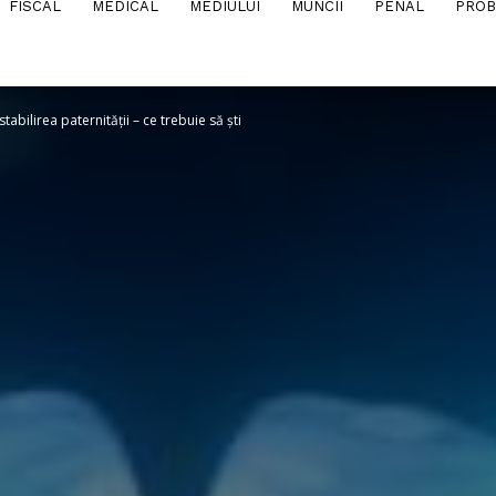
FISCAL
MEDICAL
MEDIULUI
MUNCII
PENAL
PROB
tabilirea paternității – ce trebuie să ști