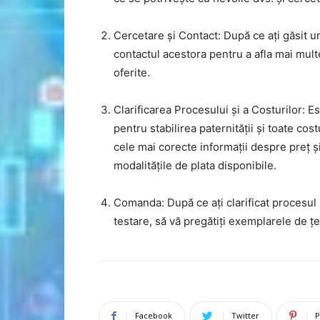
Cercetare și Contact: După ce ați găsit u
contactul acestora pentru a afla mai multe 
oferite.
Clarificarea Procesului și a Costurilor: E
pentru stabilirea paternității și toate cos
cele mai corecte informații despre preț și
modalitățile de plata disponibile.
Comanda: După ce ați clarificat procesul ș
testare, să vă pregătiți exemplarele de țes
Facebook
Twitter
P