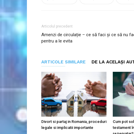
Articolul precedent
Amenzi de circulație – ce să faci și ce să nu fa
pentru a le evita
ARTICOLE SIMILARE
DE LA ACELAȘI AU
Divort si partaj in Romania, proceduri
Cum pot soli
legale si implicatii importante
testament î
rezervatar?