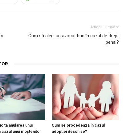
Articolul următor
ci
Cum să alegi un avocat bun în cazul de drept
penal?
TOR
cita anularea unui
Cum se procedează în cazul
n cazul unui moștenitor
adopției deschise?