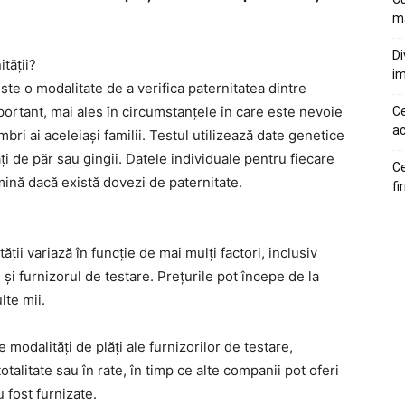
ma
Di
tății?
im
ste o modalitate de a verifica paternitatea dintre
ortant, mai ales în circumstanțele în care este nevoie
Ce
ac
i ai aceleiași familii. Testul utilizează date genetice
ți de păr sau gingii. Datele individuale pentru fiecare
Ce
mină dacă există dovezi de paternitate.
fi
ății variază în funcție de mai mulți factori, inclusiv
și furnizorul de testare. Prețurile pot începe de la
lte mii.
 modalități de plăți ale furnizorilor de testare,
talitate sau în rate, în timp ce alte companii pot oferi
u fost furnizate.