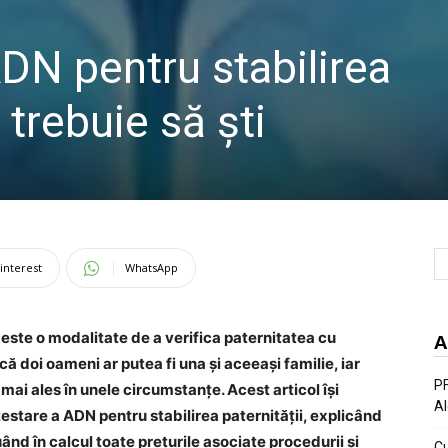
ADN pentru stabilirea
 trebuie să ști
interest
WhatsApp
 este o modalitate de a verifica paternitatea cu
A
că doi oameni ar putea fi una și aceeași familie, iar
PF
mai ales în unele circumstanțe. Acest articol își
Al
estare a ADN pentru stabilirea paternității, explicând
uând în calcul toate prețurile asociate procedurii și
Cu