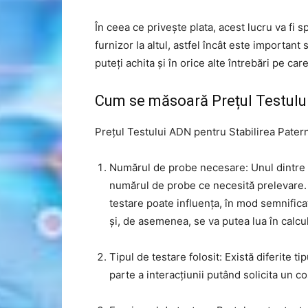
În ceea ce privește plata, acest lucru va fi sp
furnizor la altul, astfel încât este important 
puteți achita și în orice alte întrebări pe care
Cum se măsoară Prețul Testului
Prețul Testului ADN pentru Stabilirea Patern
Numărul de probe necesare: Unul dintre ce
numărul de probe ce necesită prelevare.
testare poate influența, în mod semnifica
și, de asemenea, se va putea lua în calcul
Tipul de testare folosit: Există diferite t
parte a interacțiunii putând solicita un cos