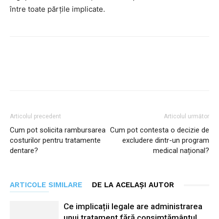
între toate părțile implicate.
Facebook
Twitter
Pinterest
Articolul precedent
Articolul următor
Cum pot solicita rambursarea
Cum pot contesta o decizie de
costurilor pentru tratamente
excludere dintr-un program
dentare?
medical național?
ARTICOLE SIMILARE
DE LA ACELAȘI AUTOR
Ce implicații legale are administrarea
unui tratament fără consimțământul