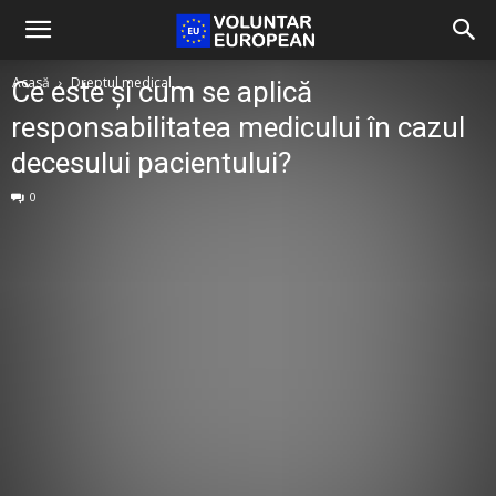
Acasă
Dreptul medical
Ce este și cum se aplică
responsabilitatea medicului în cazul
decesului pacientului?
0