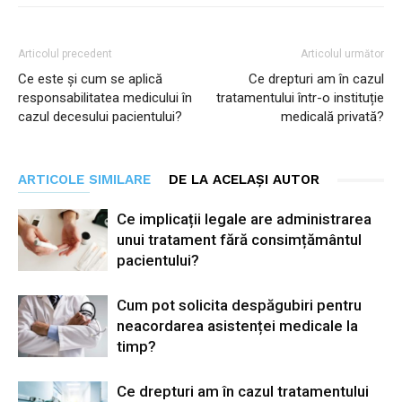
Articolul precedent
Articolul următor
Ce este și cum se aplică
Ce drepturi am în cazul
responsabilitatea medicului în
tratamentului într-o instituție
cazul decesului pacientului?
medicală privată?
ARTICOLE SIMILARE
DE LA ACELAȘI AUTOR
Ce implicații legale are administrarea
unui tratament fără consimțământul
pacientului?
Cum pot solicita despăgubiri pentru
neacordarea asistenței medicale la
timp?
Ce drepturi am în cazul tratamentului