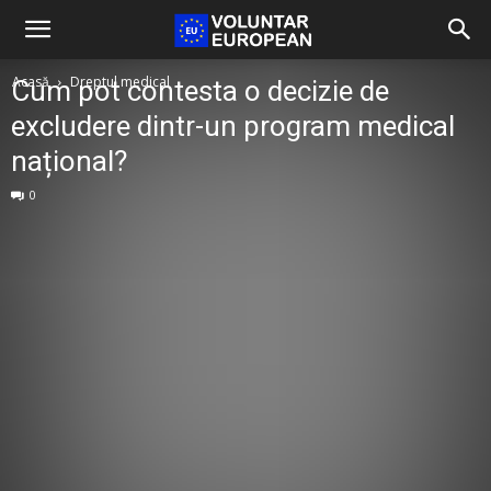
Acasă
Dreptul medical
Cum pot contesta o decizie de
excludere dintr-un program medical
național?
0