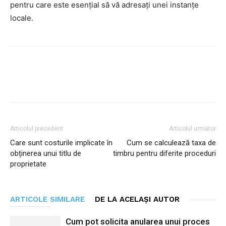
pentru care este esențial să vă adresați unei instanțe
locale.
Facebook
Twitter
Pinterest
Articolul precedent
Articolul următor
Care sunt costurile implicate în
Cum se calculează taxa de
obținerea unui titlu de
timbru pentru diferite proceduri
proprietate
ARTICOLE SIMILARE
DE LA ACELAȘI AUTOR
Cum pot solicita anularea unui proces