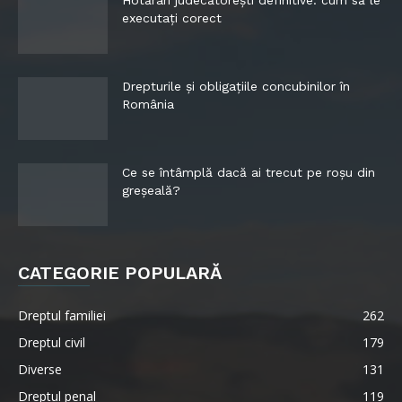
Hotărâri judecătorești definitive: cum să le
executați corect
Drepturile și obligațiile concubinilor în
România
Ce se întâmplă dacă ai trecut pe roșu din
greșeală?
CATEGORIE POPULARĂ
Dreptul familiei
262
Dreptul civil
179
Diverse
131
Dreptul penal
119