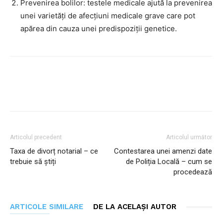
Prevenirea bolilor: testele medicale ajută la prevenirea
unei varietăți de afecțiuni medicale grave care pot
apărea din cauza unei predispoziții genetice.
Facebook
Twitter
Pinterest
Articolul precedent
Articolul următor
Taxa de divorț notarial – ce
Contestarea unei amenzi date
trebuie să știți
de Poliția Locală – cum se
procedează
ARTICOLE SIMILARE
DE LA ACELAȘI AUTOR