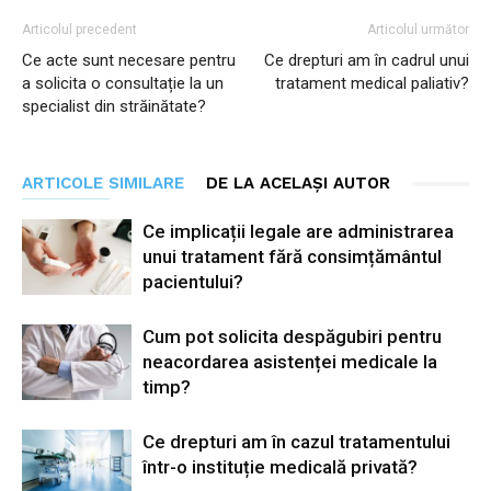
Articolul precedent
Articolul următor
Ce acte sunt necesare pentru
Ce drepturi am în cadrul unui
a solicita o consultație la un
tratament medical paliativ?
specialist din străinătate?
ARTICOLE SIMILARE
DE LA ACELAȘI AUTOR
Ce implicații legale are administrarea
unui tratament fără consimțământul
pacientului?
Cum pot solicita despăgubiri pentru
neacordarea asistenței medicale la
timp?
Ce drepturi am în cazul tratamentului
într-o instituție medicală privată?