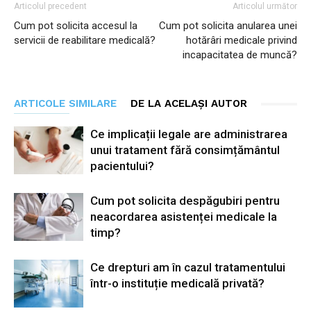
Articolul precedent
Articolul următor
Cum pot solicita accesul la
Cum pot solicita anularea unei
servicii de reabilitare medicală?
hotărâri medicale privind
incapacitatea de muncă?
ARTICOLE SIMILARE
DE LA ACELAȘI AUTOR
Ce implicații legale are administrarea
unui tratament fără consimțământul
pacientului?
Cum pot solicita despăgubiri pentru
neacordarea asistenței medicale la
timp?
Ce drepturi am în cazul tratamentului
într-o instituție medicală privată?