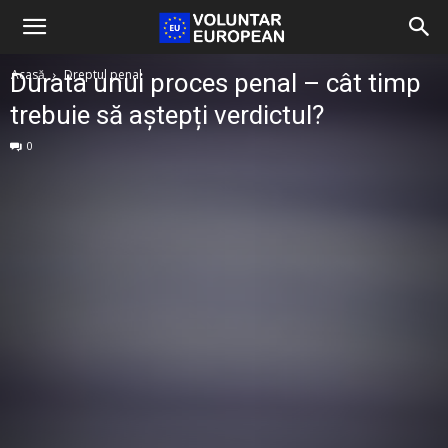
Acasă
Dreptul penal
Durata unui proces penal – cât timp
trebuie să aștepți verdictul?
0