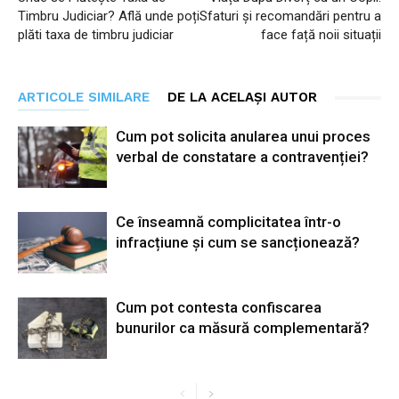
Timbru Judiciar? Află unde poți
Sfaturi și recomandări pentru a
plăti taxa de timbru judiciar
face față noii situații
ARTICOLE SIMILARE
DE LA ACELAȘI AUTOR
Cum pot solicita anularea unui proces
verbal de constatare a contravenției?
Ce înseamnă complicitatea într-o
infracțiune și cum se sancționează?
Cum pot contesta confiscarea
bunurilor ca măsură complementară?