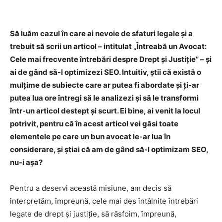
Să luăm cazul în care ai nevoie de sfaturi legale și a
trebuit să scrii un articol – intitulat „Întreabă un Avocat:
Cele mai frecvente întrebări despre Drept și Justiție” – și
ai de gând să-l optimizezi SEO. Intuitiv, știi că există o
mulțime de subiecte care ar putea fi abordate și ți-ar
putea lua ore întregi să le analizezi și să le transformi
într-un articol destept și scurt. Ei bine, ai venit la locul
potrivit, pentru că în acest articol vei găsi toate
elementele pe care un bun avocat le-ar lua în
considerare, și știai că am de gând să-l optimizam SEO,
nu-i așa?
Pentru a deservi această misiune, am decis să
interpretăm, împreună, cele mai des întâlnite întrebări
legate de drept și justiție, să răsfoim, împreună,