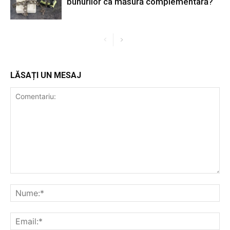
bunurilor ca măsură complementară?
LĂSAȚI UN MESAJ