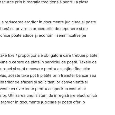
escurce prin birocrația tradițională pentru a plasa
a la reducerea erorilor în documente judiciare și poate
i bună cu privire la procedurile de depunere și de
ctronice poate aduce și economii semnificative pe
axe fixe / proporționale obligatorii care trebuie plătite
une o cerere de plată în serviciul de poștă. Taxele de
Europei și sunt necesare pentru a susține financiar
plus, aceste taxe pot fi plătite prin transfer bancar sau
etarilor de afaceri și solicitanților conveniență si
rveste ca rivertente pentru acoperirea costurilor
lor. Utilizarea unui sistem de înregistrare electronică
 erorilor în documente judiciare și poate oferi o