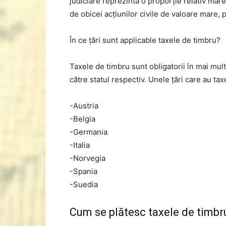
judiciare reprezintă o proporție relativ mare
de obicei acțiunilor civile de valoare mare,
În ce țări sunt applicable taxele de timbru?
Taxele de timbru sunt obligatorii în mai mul
către statul respectiv. Unele țări care au tax
-Austria
-Belgia
-Germania
-Italia
-Norvegia
-Spania
-Suedia
Cum se plătesc taxele de timbr