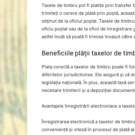
Taxele de timbru pot fi platite prin transfer
trimiteți o cerere de plată prin poștă, aceas
obținut de la oficiul poștal. Taxele de timbru
oficiu poștal sau de la oficii de înregistrare 
astfel încât să poată fi trimise învaluit către
Beneficiile plății taxelor de tim
Plata corectă a taxelor de timbru poate fi fol
diferitelor jurisdictionse. Ele asigură și că 
legislația națională. În plus, această taxă s
necesare trimiterii și a depoziției document
Avantajele înregistrării electroniace a taxel
Înregistrarea electronică a taxelor de timbru 
conveniență și viteză în procesul de plată al 