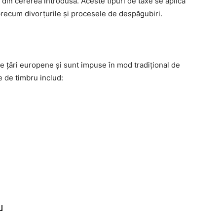
 din cererea introdusă. Aceste tipuri de taxe se aplică
 precum divorțurile și procesele de despăgubiri.
te țări europene și sunt impuse în mod tradițional de
e de timbru includ:
u