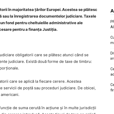
orii în majoritatea țărilor Europei. Acestea se plătesc
A
tă sau la înregistrarea documentelor judiciare. Taxele
PF
, un fond pentru cheltuielile administrative ale
Al
cesare pentru a finanța Justiția.
Cu
ma
Di
udiciare obligatorii care se plătesc atunci când se
im
nte judiciare. Există două forme de taxe de timbru:
porționale.
Ce
ac
atorii care se aplică la fiecare cerere. Acestea
Ce
e servicii de poștă sau proceduri judiciare. De obicei,
fi
i americani.
uncție de suma cerută în acțiune și în multe jurisdicții