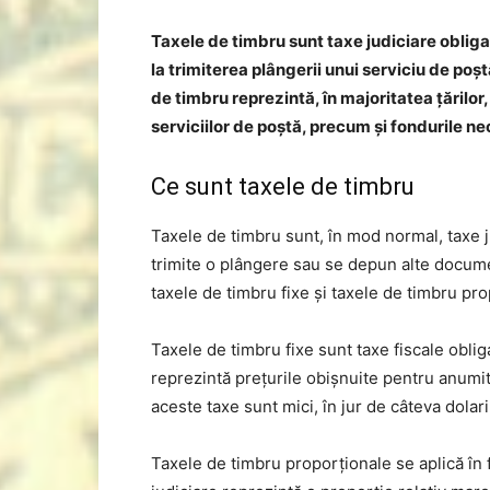
Taxele de timbru sunt taxe judiciare obligat
la trimiterea plângerii unui serviciu de poș
de timbru reprezintă, în majoritatea țărilor
serviciilor de poștă, precum și fondurile ne
Ce sunt taxele de timbru
Taxele de timbru sunt, în mod normal, taxe j
trimite o plângere sau se depun alte docume
taxele de timbru fixe și taxele de timbru pro
Taxele de timbru fixe sunt taxe fiscale oblig
reprezintă prețurile obișnuite pentru anumit
aceste taxe sunt mici, în jur de câteva dolar
Taxele de timbru proporționale se aplică în f