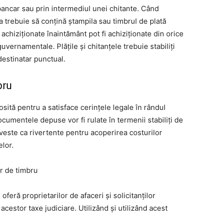
 bancar sau prin intermediul unei chitante. Când
ta trebuie să conțină ștampila sau timbrul de plată
 achiziționate înaintământ pot fi achiziționate din orice
guvernamentale. Plățile și chitanțele trebuie stabiliți
 destinatar punctual.
bru
osită pentru a satisface cerințele legale în rândul
documentele depuse vor fi rulate în termenii stabiliți de
erveste ca rivertente pentru acoperirea costurilor
elor.
or de timbru
oferă proprietarilor de afaceri și solicitanților
acestor taxe judiciare. Utilizând și utilizând acest