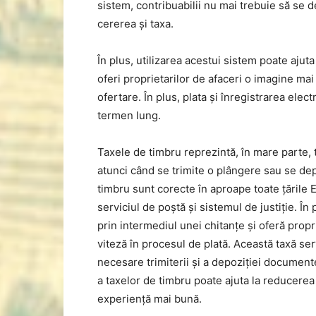
sistem, contribuabilii nu mai trebuie să se d
cererea și taxa.
În plus, utilizarea acestui sistem poate ajut
oferi proprietarilor de afaceri o imagine ma
ofertare. În plus, plata și înregistrarea ele
termen lung.
Taxele de timbru reprezintă, în mare parte, t
atunci când se trimite o plângere sau se dep
timbru sunt corecte în aproape toate țările 
serviciul de poștă și sistemul de justiție. În 
prin intermediul unei chitanțe și oferă propri
viteză în procesul de plată. Această taxă se
necesare trimiterii și a depoziției documente
a taxelor de timbru poate ajuta la reducerea
experiență mai bună.