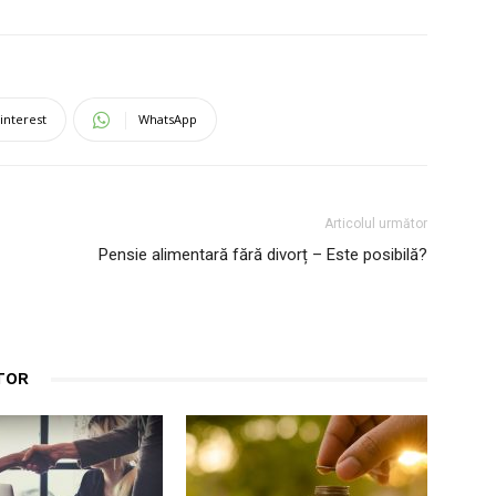
interest
WhatsApp
Articolul următor
Pensie alimentară fără divorț – Este posibilă?
TOR