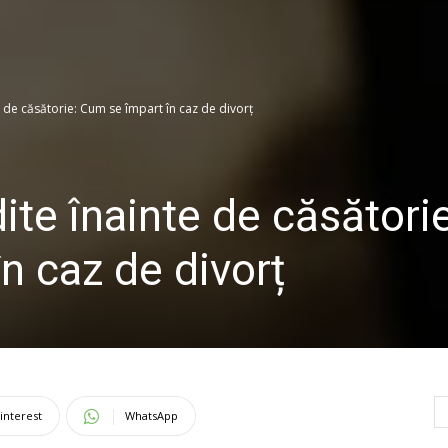
 de căsătorie: Cum se împart în caz de divorț
ite înainte de căsătorie
n caz de divorț
interest
WhatsApp