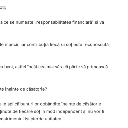
oți;
ea ce se numește „responsabilitatea financiară” și va
le muncii, iar contribuția fiecărui soț este recunoscută
u bani, astfel încât cea mai săracă părte să primească
te înainte de căsătorie?
ea le aplică bunurilor dobândite înainte de căsătorie
inute de fiecare soț în mod independent și nu vor fi
atrimoniul își pierde unitatea.