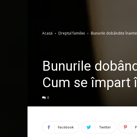
Acasă
Dreptul familiei
Bunurile dobândite înainte
Bunurile dobând
Cum se împart î
0
Facebook
Twitter
P