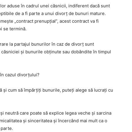
or aduse în cadrul unei căsnicii, indiferent dacă sunt
ptibile de a fi parte a unui divorț de bunuri mature.
mește „contract prenupțial”, acest contract va fi
oi se termină.
rare la partajul bunurilor în caz de divorț sunt
 căsniciei și bunurile obținute sau dobândite în timpul
în cazul divorțului?
ă și cum să împărțiți bunurile, puteți alege să lucrați cu
i neutră care poate să explice legea veche și sarcina
micalitatea și sinceritatea și încercând mai mult ca o
 parte.