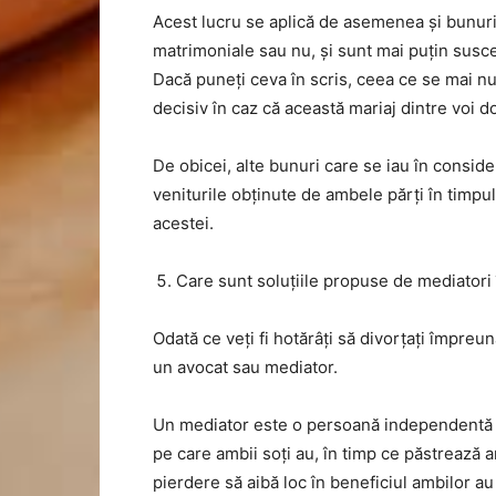
Acest lucru se aplică de asemenea și bunuril
matrimoniale sau nu, și sunt mai puțin susce
Dacă puneți ceva în scris, ceea ce se mai nu
decisiv în caz că această mariaj dintre voi d
De obicei, alte bunuri care se iau în conside
veniturile obținute de ambele părți în timpul
acestei.
Care sunt soluțiile propuse de mediatori 
Odată ce veți fi hotărâți să divorțați împreun
un avocat sau mediator.
Un mediator este o persoană independentă ș
pe care ambii soți au, în timp ce păstrează a
pierdere să aibă loc în beneficiul ambilor au