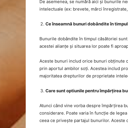
De asemenea, se numără aici și bunurile nem
intelectuale (ex: brevete, mărci înregistrate,
Ce înseamnă bunuri dobândite în timpul
Bunurile dobândite în timpul căsătoriei sunt
acestei alianțe și situarea lor poate fi apro
Aceste bunuri includ orice bunuri obținute c
prin aportul ambilor soți. Acestea includ pro
majoritatea drepturilor de proprietate intele
Care sunt optiunile pentru împărțirea bun
Atunci când vine vorba despre împărțirea bun
considerare. Poate varia în funcție de legea s
ceea ce privește partajul bunurilor. Aceste o