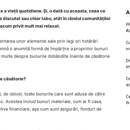
te a vieții quotidiene. Și, o dată cu aceasta, ceea ce
A
e discutat sau chiar tabu, atât în rândul comunităților
PF
e acum privit mult mai relaxat.
Al
ntarea unor elemente sale prin legi ori hotărâri
Cu
eamnă o anumită formă de împărțire a propriilor bunuri.
ma
mai multe despre bunurile dobândite înainte de căsătorie
Di
im
e căsătorie?
Ce
ac
, de obicei, toate bunurile care sunt aduse de către
Ce
c. Acestea includ bunuri materiale, cum ar fi casa,
fi
ctive financiare, așa cum sunt asigurări, fonduri de