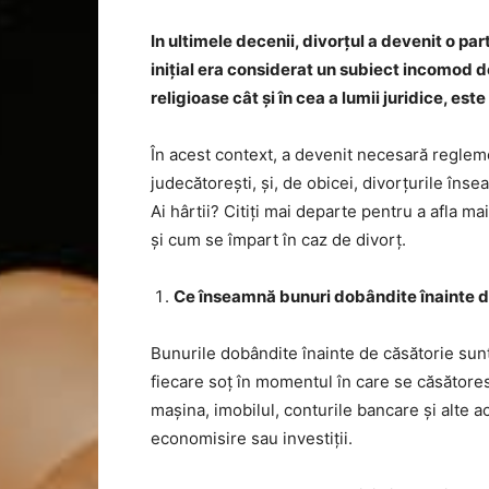
In ultimele decenii, divorțul a devenit o par
inițial era considerat un subiect incomod d
religioase cât și în cea a lumii juridice, est
În acest context, a devenit necesară regleme
judecătorești, și, de obicei, divorțurile îns
Ai hârtii? Citiţi mai departe pentru a afla 
și cum se împart în caz de divorț.
Ce înseamnă bunuri dobândite înainte d
Bunurile dobândite înainte de căsătorie sunt
fiecare soț în momentul în care se căsătores
mașina, imobilul, conturile bancare și alte a
economisire sau investiții.