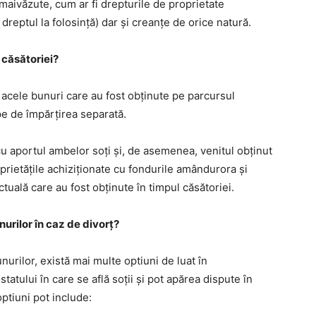
aivăzute, cum ar fi drepturile de proprietate
 dreptul la folosință) dar și creanțe de orice natură.
 căsătoriei?
 acele bunuri care au fost obținute pe parcursul
ape de împărțirea separată.
u aportul ambelor soți și, de asemenea, venitul obținut
prietățile achiziționate cu fondurile amândurora și
ctuală care au fost obținute în timpul căsătoriei.
urilor în caz de divorț?
urilor, există mai multe optiuni de luat în
tatului în care se află soții și pot apărea dispute în
ptiuni pot include: