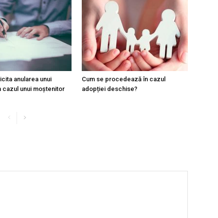
cita anularea unui
Cum se procedează în cazul
n cazul unui moștenitor
adopției deschise?