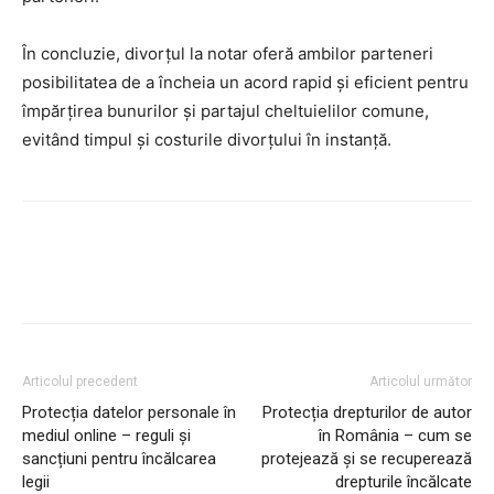
În concluzie, divorțul la notar oferă ambilor parteneri
posibilitatea de a încheia un acord rapid și eficient pentru
împărțirea bunurilor și partajul cheltuielilor comune,
evitând timpul și costurile divorțului în instanță.
Facebook
Twitter
Pinterest
Articolul precedent
Articolul următor
Protecția datelor personale în
Protecția drepturilor de autor
mediul online – reguli și
în România – cum se
sancțiuni pentru încălcarea
protejează și se recuperează
legii
drepturile încălcate