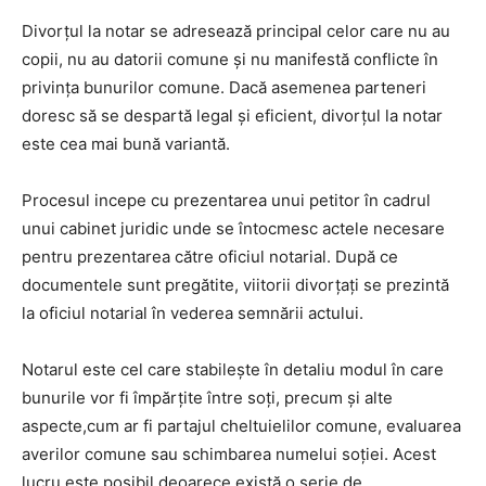
Divorțul la notar se adresează principal celor care nu au
copii, nu au datorii comune și nu manifestă conflicte în
privința bunurilor comune. Dacă asemenea parteneri
doresc să se despartă legal și eficient, divorțul la notar
este cea mai bună variantă.
Procesul incepe cu prezentarea unui petitor în cadrul
unui cabinet juridic unde se întocmesc actele necesare
pentru prezentarea către oficiul notarial. După ce
documentele sunt pregătite, viitorii divorțați se prezintă
la oficiul notarial în vederea semnării actului.
Notarul este cel care stabilește în detaliu modul în care
bunurile vor fi împărțite între soți, precum și alte
aspecte,cum ar fi partajul cheltuielilor comune, evaluarea
averilor comune sau schimbarea numelui soției. Acest
lucru este posibil deoarece există o serie de