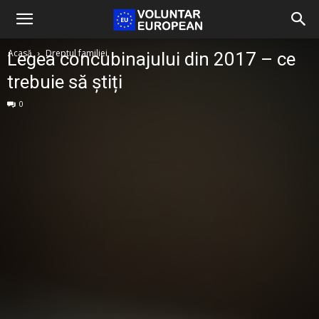
Acasă
Dreptul familiei
Legea concubinajului din 2017 – ce
trebuie să știți
0