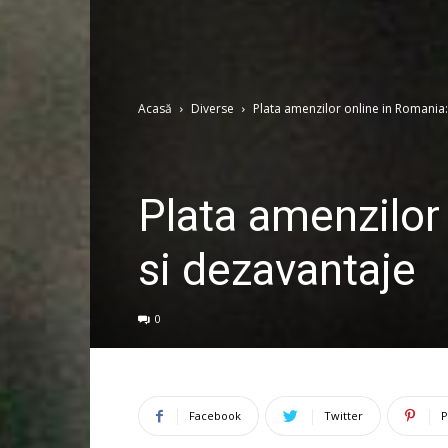
Acasă
Diverse
Plata amenzilor online in Romania:
Plata amenzilor
si dezavantaje
0
Facebook
Twitter
P