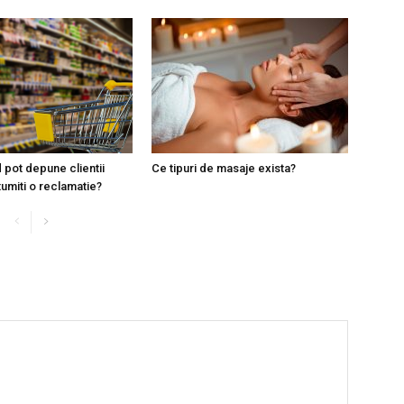
 pot depune clientii
Ce tipuri de masaje exista?
tumiti o reclamatie?