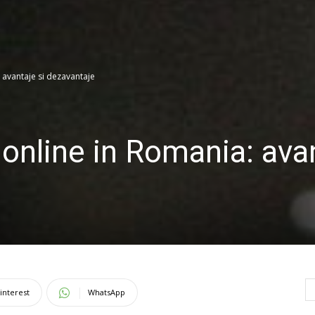
 avantaje si dezavantaje
 online in Romania: ava
interest
WhatsApp