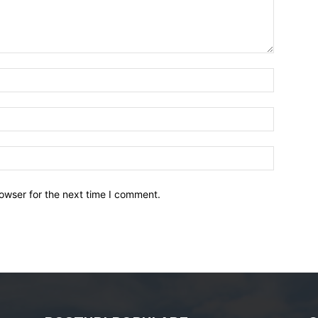
owser for the next time I comment.