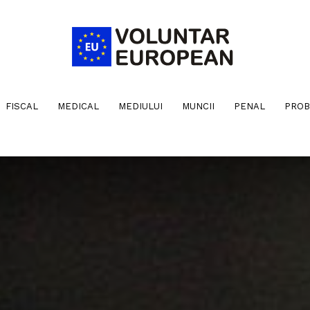
FISCAL
MEDICAL
MEDIULUI
MUNCII
PENAL
PROB
Voluntar
European