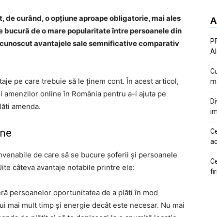
, de curând, o opțiune aproape obligatorie, mai ales
A
 bucură de o mare popularitate între persoanele din
PF
recunoscut avantajele sale semnificative comparativ
Al
Cu
je pe care trebuie să le ținem cont. În acest articol,
ma
i amenzilor online în România pentru a-i ajuta pe
Di
plăti amenda.
im
ine
Ce
ac
nvenabile de care să se bucure șoferii și persoanele
Ce
te câteva avantaje notabile printre ele:
fi
ră persoanelor oportunitatea de a plăti în mod
ltui mai mult timp și energie decât este necesar. Nu mai