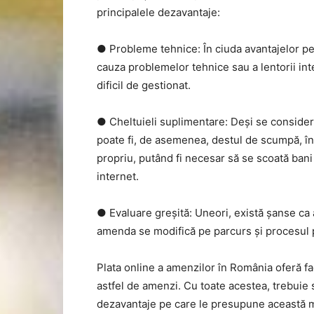
principalele dezavantaje:
● Probleme tehnice: În ciuda avantajelor pe c
cauza problemelor tehnice sau a lentorii int
dificil de gestionat.
● Cheltuieli suplimentare: Deși se consider
poate fi, de asemenea, destul de scumpă, în
propriu, putând fi necesar să se scoată ban
internet.
● Evaluare greșită: Uneori, există șanse ca 
amenda se modifică pe parcurs și procesul p
Plata online a amenzilor în România oferă fa
astfel de amenzi. Cu toate acestea, trebuie 
dezavantaje pe care le presupune această 