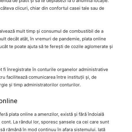
menda de plătit și să te deplasezi la o anumită locație.
câteva clicuri, chiar din confortul casei tale sau de
alvează mult timp și consumul de combustibil de a
ult decât atât, în vremuri de pandemie, plata online
ucât te poate ajuta să te ferești de cozile aglomerate și
ot fi înregistrate în conturile organelor administrative
ru facilitează comunicarea între instituții și, de
e și timp administratorilor conturilor.
online
ră plata online a amenzilor, există și fără îndoială
cont. La rândul lor, sporesc șansele ca cei care sunt
 să rămână în mod continuu în afara sistemului. Iată