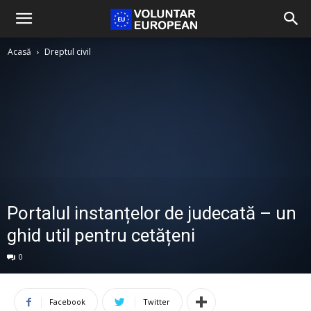
Acasă
Dreptul civil
Portalul instanțelor de judecată – un
ghid util pentru cetățeni
0
Facebook
Twitter