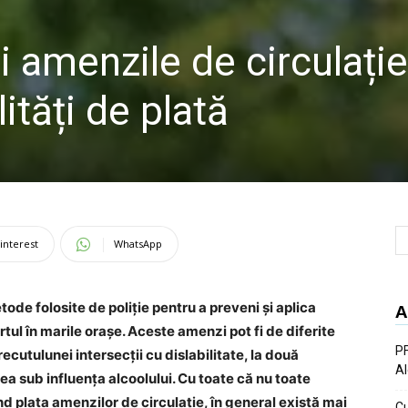
i amenzile de circulație
ități de plată
interest
WhatsApp
ode folosite de poliție pentru a preveni și aplica
A
rtul în marile orașe. Aceste amenzi pot fi de diferite
PF
ecutulunei intersecții cu dislabilitate, la două
Al
 sub influența alcoolului. Cu toate că nu toate
ind plata amenzilor de circulație, în general există mai
Cu