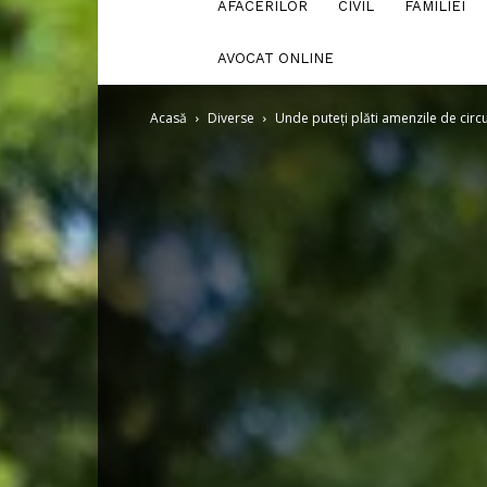
AFACERILOR
CIVIL
FAMILIEI
AVOCAT ONLINE
Acasă
Diverse
Unde puteți plăti amenzile de circu