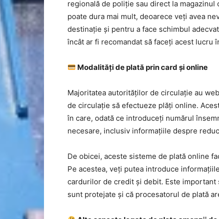
regională de poliție sau direct la magazinu
poate dura mai mult, deoarece veți avea nev
destinație și pentru a face schimbul adecvat
încât ar fi recomandat să faceți acest lucru 
Modalități de plată prin card și online
Majoritatea autorităților de circulație au we
de circulație să efectueze plăți online. Aces
în care, odată ce introduceți numărul însemnă
necesare, inclusiv informațiile despre reduce
De obicei, aceste sisteme de plată online fac
Pe acestea, veți putea introduce informațiile
cardurilor de credit și debit. Este important
sunt protejate și că procesatorul de plată ar