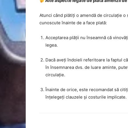
Alte aspecte legate de plata amenzii de 
Atunci când plătiți o amendă de circulație o s
cunoscute înainte de a face plată:
Acceptarea plății nu înseamnă că vinovăți
legea.
Dacă aveți îndoieli referitoare la faptul c
în însemnarea dvs. de luare aminte, pute
circulație.
Înainte de orice, este recomandat să citiți
înțelegeți clauzele și costurile implicate.