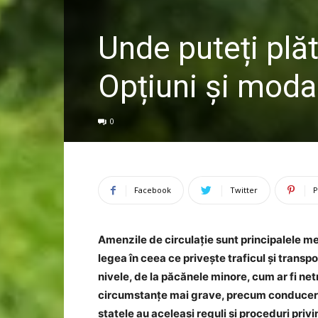
Unde puteți plăt
Opțiuni și modal
0
Facebook
Twitter
P
Amenzile de circulație sunt principalele met
legea în ceea ce privește traficul și transpo
nivele, de la păcănele minore, cum ar fi netr
circumstanțe mai grave, precum conducerea
statele au aceleași reguli și proceduri priv