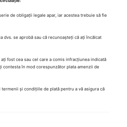
circulație:
erie de obligații legale apar, iar acestea trebuie să fie
a dvs. se aprobă sau că recunoașteți că ați încălcat
ă ați fost cea sau cel care a comis infracțiunea indicată
ți contesta în mod corespunzător plata amenzii de
 termenii și condițiile de plată pentru a vă asigura că