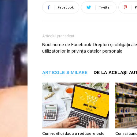
Facebook
Twitter
P
Articolul precedent
Noul nume de Facebook: Drepturi și obligații ale
utilizatorilor în privința datelor personale
ARTICOLE SIMILARE
DE LA ACELAȘI AU
Cum verifici daca o reducere este
Cum si cand