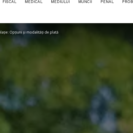
FISCAL
MEDICAL
MEDIULUI
MUNCII
PENAL
PROB
lație: Opțiuni și modalități de plată