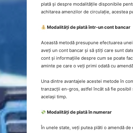
plată și despre modalitățile disponibile pent
achitarea amenzilor de circulație, acestea put
Modalități de plată într-un cont bancar
Această metodă presupune efectuarea unei tr
aveți un cont bancar și să știți care sunt d
cont și informațiile despre cum se poate fa
aminte pe care o veți primi odată cu amendă
Una dintre avantajele acestei metode în comp
tranzacții en-gros, astfel încât să fie posibi
același timp.
Modalități de plată în numerar
În unele state, veți putea plăti o amendă de 