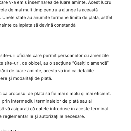
l care v-a emis însemnarea de luare aminte. Acest lucru
oie de mai mult timp pentru a ajunge la această
. Unele state au anumite termene limită de plată, astfel
înainte ca laplata să devină constandă.
bsite-uri oficiale care permit persoanelor cu amenzile
te site-uri, de obicei, au o secțiune “Găsiți o amendă”
rii de luare aminte, acesta va indica detaliile
re și modalități de plată.
 ca procesul de plată să fie mai simplu și mai eficient.
 prin intermediul terminalelor de plată sau al
 să vă asigurați că datele introduse în aceste terminal
e reglementările și autorizațiile necesare.