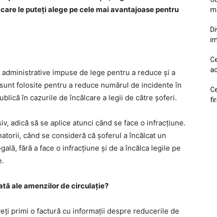
e care le puteți alege pe cele mai avantajoase pentru
ma
Di
im
Ce
ac
e administrative impuse de lege pentru a reduce și a
 sunt folosite pentru a reduce numărul de incidente în
Ce
ublică în cazurile de încălcare a legii de către șoferi.
fi
iv, adică să se aplice atunci când se face o infracțiune.
torii, când se consideră că șoferul a încălcat un
gală, fără a face o infracțiune și de a încălca legile pe
e.
ată ale amenzilor de circulație?
eți primi o factură cu informații despre reducerile de