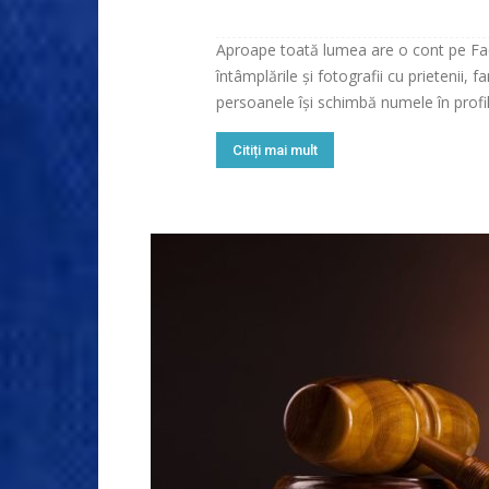
Aproape toată lumea are o cont pe Face
întâmplările și fotografii cu prietenii, f
persoanele își schimbă numele în profil
Citiți mai mult