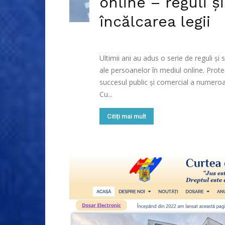
online – reguli ș
încălcarea legii
Ultimii ani au adus o serie de reguli și
ale persoanelor în mediul online. Prot
succesul public și comercial a numeroa
Cu...
Citiți mai mult