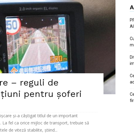
A
PF
Al
Cu
ma
Di
im
Ce
re – reguli de
ac
cțiuni pentru șoferi
Ce
fi
șcare și-a câștigat titlul de un important
 La fel ca orice mijloc de transport, trebuie să
le de viteză stabilite, știind...