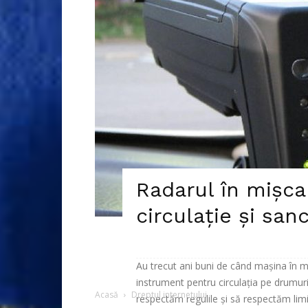
Radarul în mișca
circulație și san
Au trecut ani buni de când mașina în mi
instrument pentru circulația pe drumuri.
Acasă
Dreptul internetului
respectăm regulile și să respectăm limite