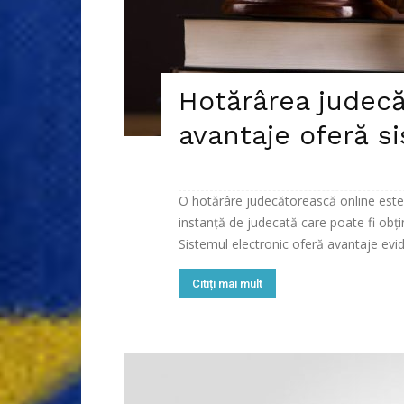
Hotărârea judecă
avantaje oferă s
O hotărâre judecătorească online est
instanță de judecată care poate fi obțin
Sistemul electronic oferă avantaje evide
Citiți mai mult