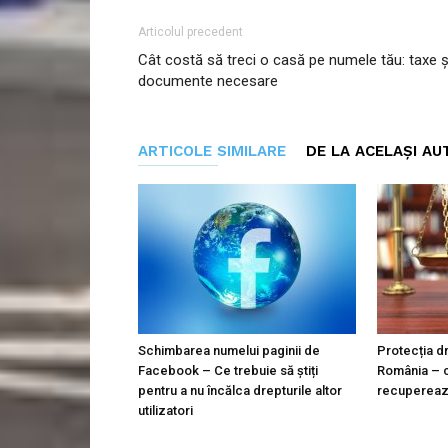
Articolul precedent
Cât costă să treci o casă pe numele tău: taxe ș
documente necesare
ARTICOLE SIMILARE
DE LA ACELAȘI AU
Schimbarea numelui paginii de
Protecția dr
Facebook – Ce trebuie să știți
România – c
pentru a nu încălca drepturile altor
recuperează
utilizatori