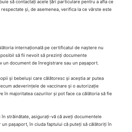
buie să contactați acele țări particulare pentru a afla ce
respectate și, de asemenea, verifica la ce vârste este
lătoria internațională pe certificatul de naștere nu
posibil să fii nevoit să prezinți documente
siv un document de înregistrare sau un pașaport.
opii și bebeluși care călătoresc și aceștia ar putea
cum adeverințele de vaccinare și o autorizație
în majoritatea cazurilor și pot face ca călătoria să fie
ți în străinătate, asigurați-vă că aveți documentele
 un pașaport, în ciuda faptului că puteți să călătoriți în