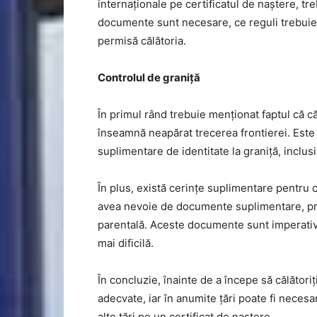
internaționale pe certificatul de naștere, tre
documente sunt necesare, ce reguli trebuie 
permisă călătoria.
Controlul de graniță
În primul rând trebuie menționat faptul că că
înseamnă neapărat trecerea frontierei. Este 
suplimentare de identitate la graniță, inclu
În plus, există cerințe suplimentare pentru c
avea nevoie de documente suplimentare, pre
parentală. Aceste documente sunt imperative 
mai dificilă.
În concluzie, înainte de a începe să călători
adecvate, iar în anumite țări poate fi necesar
alte țări pe un certificat de naștere.