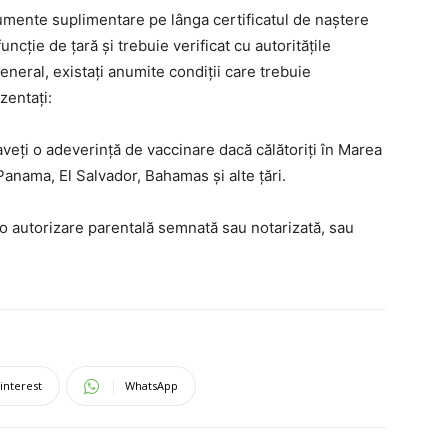
umente suplimentare pe lânga certificatul de naștere
uncție de țară și trebuie verificat cu autoritățile
general, existați anumite condiții care trebuie
ezentați:
aveți o adeverință de vaccinare dacă călătoriți în Marea
anama, El Salvador, Bahamas și alte țări.
o autorizare parentală semnată sau notarizată, sau
interest
WhatsApp