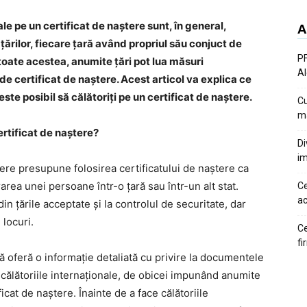
ale pe un certificat de naștere sunt, în general,
A
ărilor, fiecare țară având propriul său conjuct de
PF
u toate acestea, anumite țări pot lua măsuri
Al
de certificat de naștere. Acest articol va explica ce
ste posibil să călătoriți pe un certificat de naștere.
Cu
ma
rtificat de naștere?
Di
im
tere presupune folosirea certificatului de naștere ca
area unei persoane într-o țară sau într-un alt stat.
Ce
ac
din țările acceptate și la controlul de securitate, dar
locuri.
Ce
fi
ă oferă o informație detaliată cu privire la documentele
călătoriile internaționale, de obicei impunând anumite
ficat de naștere. Înainte de a face călătoriile