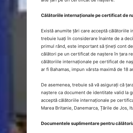
Călătoriile internaționale pe certificat de 
Există anumite țări care acceptă călătoriile i
trebuie luați în considerare înainte de a deci
primul rând, este important să țineți cont d
călători pe un certificat de naștere în țara
călătoriile internaționale pe certificat de na
ar fi Bahamas, impun vârsta maximă de 18 an
De asemenea, trebuie să vă asigurați că țara î
naștere ca document de identitate valid la g
acceptă călătoriile internaționale pe certifi
Marea Britanie, Danemarca, Țările de Jos, Ita
Documentele suplimentare pentru călătoria 