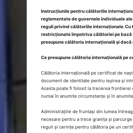
Instrucțiunile pentru călătoriile internațion
reglementate de guvernele individuale ale ț
reguli privind călătoriile internaționale. C
restricționate împotriva călătoriei pe bază 
presupune călătoria internațională și dacă e
Ce presupune călătoria internațională pe ce
Călătoria internațională pe certificat de naș
document de identitate pentru ieșirea și intr
Acesta poate fi folosit la trecerea frontierei 
numai în anumite circumstanțe și în anumite 
Administrațiile de fruntași din lumea întreag
necesare pentru a trece granița și parcurge 
reguli și cerințe pentru călătoria pe un certi