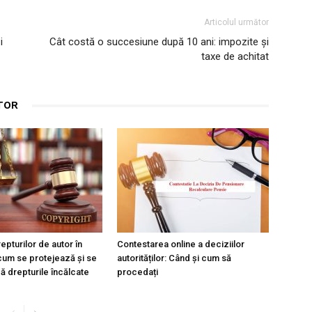
Articolul următor
i
Cât costă o succesiune după 10 ani: impozite și
taxe de achitat
TOR
epturilor de autor în
Contestarea online a deciziilor
um se protejează și se
autorităților: Când și cum să
 drepturile încălcate
procedați