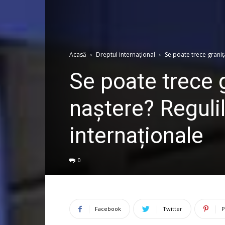
Acasă
Dreptul internațional
Se poate trece granița
Se poate trece g
naștere? Regulil
internaționale
0
Facebook
Twitter
P